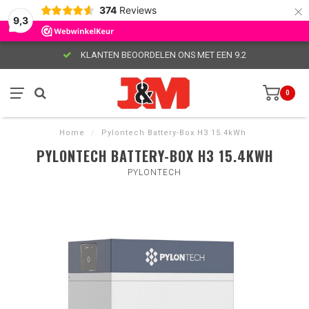
×
374
Reviews
9,3
KLANTEN BEOORDELEN ONS MET EEN 9.2
0
Home
/
Pylontech Battery-Box H3 15.4kWh
PYLONTECH BATTERY-BOX H3 15.4KWH
PYLONTECH