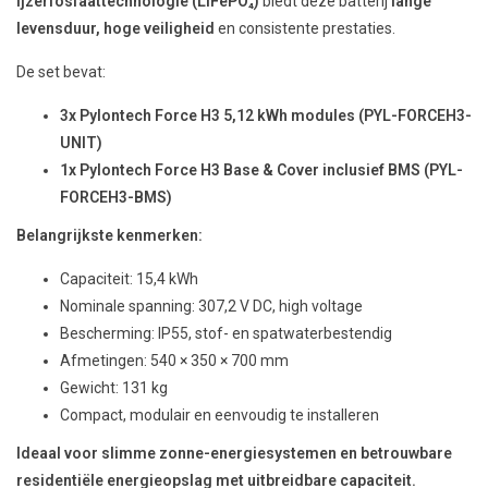
ijzerfosfaattechnologie (LiFePO₄)
biedt deze batterij
lange
levensduur, hoge veiligheid
en consistente prestaties.
De set bevat:
3x Pylontech Force H3 5,12 kWh modules (PYL-FORCEH3-
UNIT)
1x Pylontech Force H3 Base & Cover inclusief BMS (PYL-
FORCEH3-BMS)
Belangrijkste kenmerken:
Capaciteit: 15,4 kWh
Nominale spanning: 307,2 V DC, high voltage
Bescherming: IP55, stof- en spatwaterbestendig
Afmetingen: 540 × 350 × 700 mm
Gewicht: 131 kg
Compact, modulair en eenvoudig te installeren
Ideaal voor slimme zonne-energiesystemen en betrouwbare
residentiële energieopslag met uitbreidbare capaciteit.