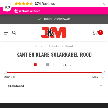
×
374
Reviews
9,3
RUIME VOORRAAD
0
Home
/
Solarkabel Rood
KANT EN KLARE SOLARKABEL ROOD
24
Min: €
0
Max: €
5
Standaard