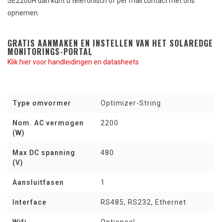
SE2200H dan kunt u telefonisch of per mail contact met ons
opnemen.
GRATIS AANMAKEN EN INSTELLEN VAN HET SOLAREDGE
MONITORINGS-PORTAL
Klik hier voor handleidingen en datasheets
Type omvormer
Optimizer-String
Nom. AC vermogen
2200
(W)
Max DC spanning
480
(V)
Aansluitfasen
1
Interface
RS485, RS232, Ethernet