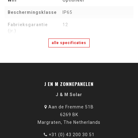
Wifi
Optioneel
Beschermingsklasse
IP65
Fabrieksgarantie
12
(jr.)
alle specificaties
J EN M ZONNEPANELEN
J & M Solar
Aan de Fremme 51B
6269 BK
Margraten, The Netherlands
+31 (0) 43 200 30 51