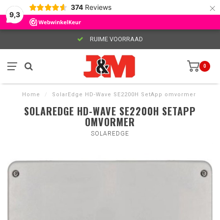
×
374
Reviews
9,3
RUIME VOORRAAD
0
Home
/
SolarEdge HD-Wave SE2200H SetApp omvormer
SOLAREDGE HD-WAVE SE2200H SETAPP
OMVORMER
SOLAREDGE