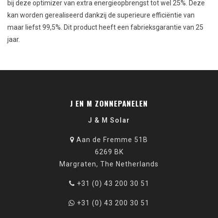
bij deze optimizer van extra energieopbrengst tot wel 25%. Deze
kan worden gerealiseerd dankzij de superieure efficiëntie van
maar liefst 99,5%. Dit product heeft een fabrieksgarantie van 25
jaar.
J EN M ZONNEPANELEN
J & M Solar
Aan de Fremme 51B
6269 BK
Margraten, The Netherlands
+31 (0) 43 200 30 51
+31 (0) 43 200 30 51