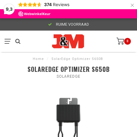
×
374
Reviews
9,3
RUIME VOORRAAD
0
Home
/
SolarEdge Optimizer S650B
SOLAREDGE OPTIMIZER S650B
SOLAREDGE