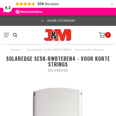
×
374
Reviews
9,3
RUIME VOORRAAD
0
Home
/
SolarEdge SE5K-RWBTEBEN4 - Voor korte Strings
SOLAREDGE SE5K-RWBTEBEN4 - VOOR KORTE
STRINGS
SOLAREDGE