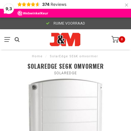
×
374
Reviews
9,3
RUIME VOORRAAD
0
Home
/
SolarEdge SE6K omvormer
SOLAREDGE SE6K OMVORMER
SOLAREDGE