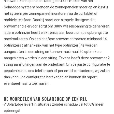
nieuwste zonnepanelen. Door gebruik te maken van het
Solaredge systeem brengen de zonnepanelen meer op en kunt u
het syteem per zonnepaneel monitoren via de pc, tablet of
mobiele telefoon. Daarbij hoort een simpele, lichtgewicht
omvormer die ervoor zorgt om 380V wisselspanning te genereren.
Iedere optimizer heeft elektronica aan boord om de opbrengst te
maximaliseren. Op een driefase omvormer moeten minimaal 14
optimizers ( afhankelijk van het type optimizer ) te worden
aangesloten in een string en kunnen maximaal 50 optimizers
aangesloten worden in een string. Tevens heeft deze omvormer 2
string aansluitingen aan de onderkant. Om de juiste configuratie te
bepalen kunt u ons telefonisch of per email contacteren, wij zullen
dan voor u de configuratie berekenen en kunnen dit raport
eventueel naar u toe mailen.
DE VOORDELEN VAN SOLAREDGE OP EEN RIJ.
√ SolarEdge levert in situaties zonder schaduwval tot 6% meer
opbrengst