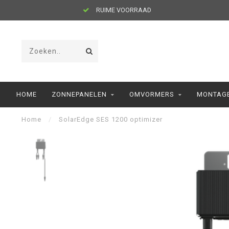
RUIME VOORRAAD
HOME
ZONNEPANELEN
OMVORMERS
MONTAGE
Home
/
SolarEdge SES 1200 optimizer