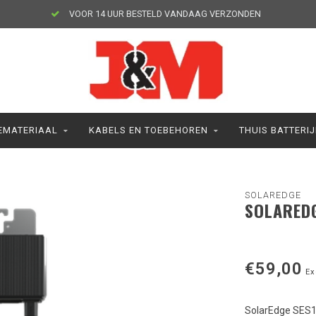
VOOR 14 UUR BESTELD VANDAAG VERZONDEN
MATERIAAL
KABELS EN TOEBEHOREN
THUIS BATTERI
SOLAREDGE
SOLAREDG
€59,00
Ex
SolarEdge SES1