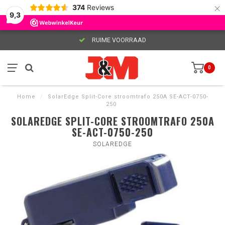
×
374
Reviews
9,3
RUIME VOORRAAD
0
Home
/
SolarEdge Split-Core stroomtrafo 250A SE-ACT-0750-
250
SOLAREDGE SPLIT-CORE STROOMTRAFO 250A
SE-ACT-0750-250
SOLAREDGE