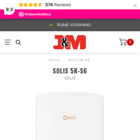
×
374
Reviews
9,3
RUIME VOORRAAD
0
Home
/
Solis 5K-S6
SOLIS 5K-S6
SOLIS