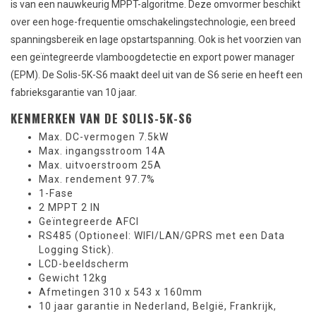
is van een nauwkeurig MPPT-algoritme. Deze omvormer beschikt
over een hoge-frequentie omschakelingstechnologie, een breed
spanningsbereik en lage opstartspanning. Ook is het voorzien van
een geïntegreerde vlamboogdetectie en export power manager
(EPM). De Solis-5K-S6 maakt deel uit van de S6 serie en heeft een
fabrieksgarantie van 10 jaar.
KENMERKEN VAN DE SOLIS-5K-S6
Max. DC-vermogen 7.5kW
Max. ingangsstroom 14A
Max. uitvoerstroom 25A
Max. rendement 97.7%
1-Fase
2 MPPT 2 IN
Geïntegreerde AFCI
RS485 (Optioneel: WIFI/LAN/GPRS met een
Data
Logging Stick
).
LCD-beeldscherm
Gewicht 12kg
Afmetingen 310 x 543 x 160mm
10 jaar garantie in Nederland, België, Frankrijk,