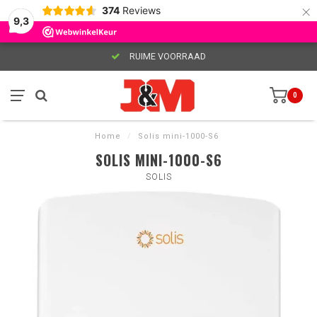
×
374
Reviews
9,3
RUIME VOORRAAD
0
Home
/
Solis mini-1000-S6
SOLIS MINI-1000-S6
SOLIS