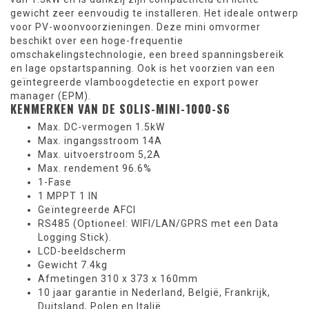
gewicht zeer eenvoudig te installeren. Het ideale ontwerp
voor PV-woonvoorzieningen. Deze mini omvormer
beschikt over een hoge-frequentie
omschakelingstechnologie, een breed spanningsbereik
en lage opstartspanning. Ook is het voorzien van een
geïntegreerde vlamboogdetectie en export power
manager (EPM).
KENMERKEN VAN DE SOLIS-MINI-1000-S6
Max. DC-vermogen 1.5kW
Max. ingangsstroom 14A
Max. uitvoerstroom 5,2A
Max. rendement 96.6%
1-Fase
1 MPPT 1 IN
Geïntegreerde AFCI
RS485 (Optioneel: WIFI/LAN/GPRS met een
Data
Logging Stick
).
LCD-beeldscherm
Gewicht 7.4kg
Afmetingen 310 x 373 x 160mm
10 jaar garantie in Nederland, België, Frankrijk,
Duitsland, Polen en Italië