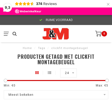
×
374
Reviews
9,3
RUIME VOORRAAD
0
Home
/
Tags
/
clickfit montagebeugel
PRODUCTEN GETAGD MET CLICKFIT
MONTAGEBEUGEL
24
Min: €
0
Max: €
5
Meest bekeken