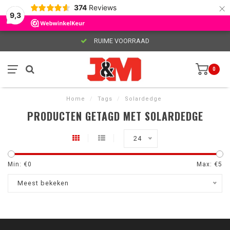
×
374
Reviews
9,3
RUIME VOORRAAD
0
Home
/
Tags
/
Solardedge
PRODUCTEN GETAGD MET SOLARDEDGE
24
Min: €
0
Max: €
5
Meest bekeken