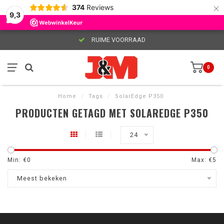
×
374
Reviews
9,3
RUIME VOORRAAD
0
Home
/
Tags
/
SolarEdge P350
PRODUCTEN GETAGD MET SOLAREDGE P350
24
Min: €
0
Max: €
5
Meest bekeken