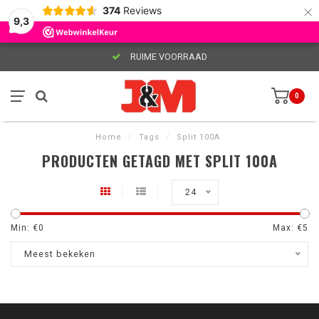
×
374
Reviews
9,3
RUIME VOORRAAD
0
Home
/
Tags
/
Split 100A
PRODUCTEN GETAGD MET SPLIT 100A
24
Min: €
0
Max: €
5
Meest bekeken