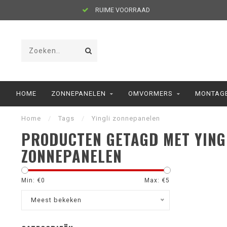
RUIME VOORRAAD
HOME
ZONNEPANELEN
OMVORMERS
MONTAGE
Home
/
Tags
/
Yingli zonnepanelen
PRODUCTEN GETAGD MET YING
ZONNEPANELEN
Min: €
0
Max: €
5
Meest bekeken