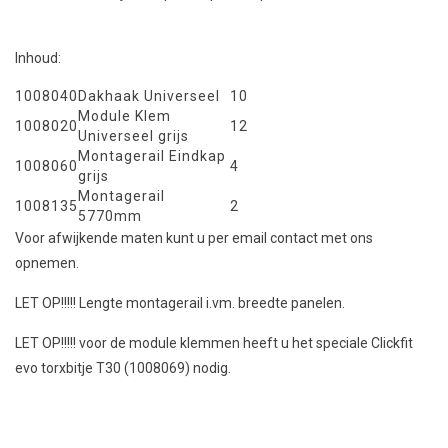
Inhoud:
1008040
Dakhaak Universeel
10
Module Klem
1008020
12
Universeel grijs
Montagerail Eindkap
1008060
4
grijs
Montagerail
1008135
2
5770mm
Voor afwijkende maten kunt u per email contact met ons
opnemen.
LET OP!!!!! Lengte montagerail i.vm. breedte panelen.
LET OP!!!!! voor de module klemmen heeft u het speciale Clickfit
evo torxbitje T30 (1008069) nodig.