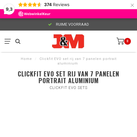
×
374
Reviews
9,3
RUIME VOORRAAD
0
Home
/
Clickfit EVO set rij van 7 panelen portrait
aluminium
CLICKFIT EVO SET RIJ VAN 7 PANELEN
PORTRAIT ALUMINIUM
CLICKFIT EVO SETS