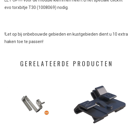
LET OP!!!!! voor de module klemmen heeft u het speciale Clickfit
evo torxbitje T30 (1008069) nodig.
!Let op bij onbebouwde gebieden en kustgebieden dient u 10 extra
haken toe te passen!
GERELATEERDE PRODUCTEN