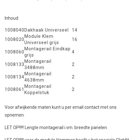
Inhoud:
1008040
Dakhaak Universeel
14
Module Klem
1008020
16
Universeel grijs
Montagerail Eindkap
1008060
4
grijs
Montagerail
1008133
2
3488mm
Montagerail
1008134
2
4638mm
Montagerail
1008061
2
Koppelstuk
Voor afwijkende maten kunt u per email contact met ons
opnemen.
LET OP!!!!! Lengte montagerail i.vm. breedte panelen.