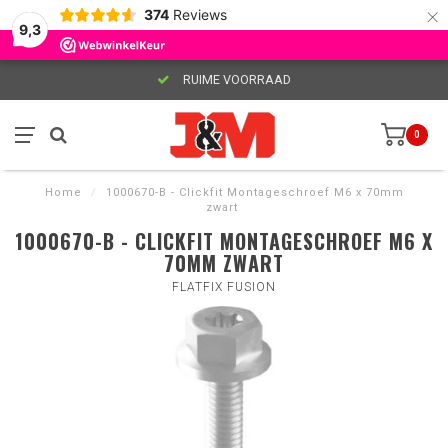
×
374
Reviews
9,3
RUIME VOORRAAD
0
Home
/
1000670-B - Clickfit Montageschroef M6 x 70mm
zwart
1000670-B - CLICKFIT MONTAGESCHROEF M6 X
70MM ZWART
FLATFIX FUSION