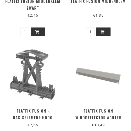
FLATFIX FUSION MIDDENKLEM
FLATFIX FUSION MIDDENKLEM
ZWART
€2,45
€1,35
FLATFIX FUSION -
FLATFIX FUSION
BASISELEMENT HOOG
WINDDEFLECTOR ACHTER
1700-2019
€7,65
€10,49