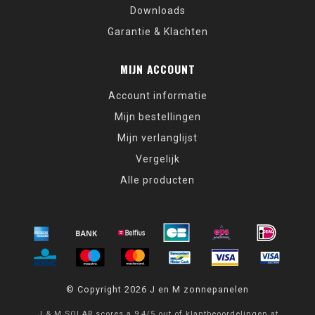
Downloads
Garantie & Klachten
MIJN ACCOUNT
Account informatie
Mijn bestellingen
Mijn verlanglijst
Vergelijk
Alle producten
© Copyright 2026 J en M zonnepanelen
J & M SOLAR
scores a
9,4
/
5
out of
klantbeoordelingen at