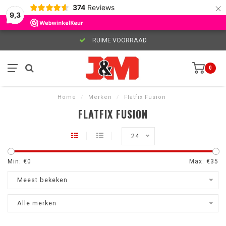
×
374
Reviews
9,3
RUIME VOORRAAD
0
Home
/
Merken
/
Flatfix Fusion
FLATFIX FUSION
24
Min: €
0
Max: €
35
Meest bekeken
Alle merken