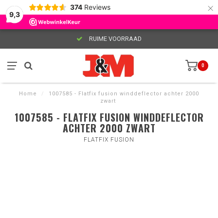
×
374
Reviews
9,3
RUIME VOORRAAD
0
Home
/
1007585 - Flatfix fusion winddeflector achter 2000
zwart
1007585 - FLATFIX FUSION WINDDEFLECTOR
ACHTER 2000 ZWART
FLATFIX FUSION