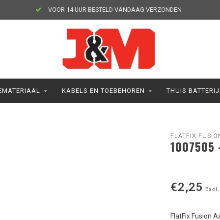
VOOR 14 UUR BESTELD VANDAAG VERZONDEN
MATERIAAL
KABELS EN TOEBEHOREN
THUIS BATTERI
FLATFIX FUSIO
1007505 
€2,25
Excl.
FlatFix Fusion 