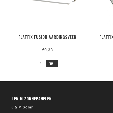
FLATFIX FUSION AARDINGSVEER
FLATFI
€0,33
J EN M ZONNEPANELEN
J & M Solar