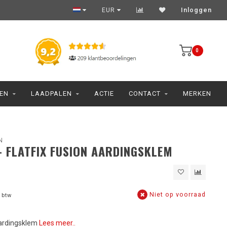
EUR
Inloggen
0
JEN
LAADPALEN
ACTIE
CONTACT
MERKEN
N
- FLATFIX FUSION AARDINGSKLEM
Niet op voorraad
 btw
Aardingsklem
Lees meer..