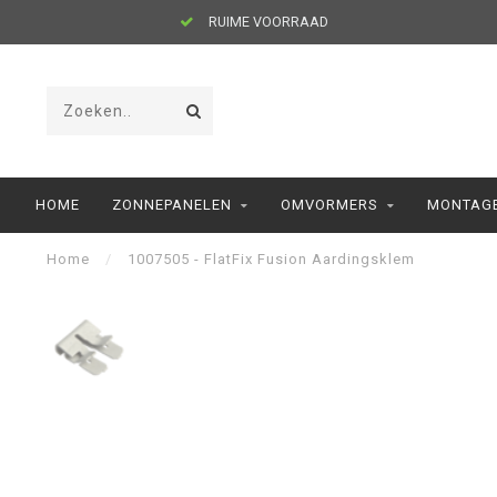
RUIME VOORRAAD
HOME
ZONNEPANELEN
OMVORMERS
MONTAGE
Home
/
1007505 - FlatFix Fusion Aardingsklem