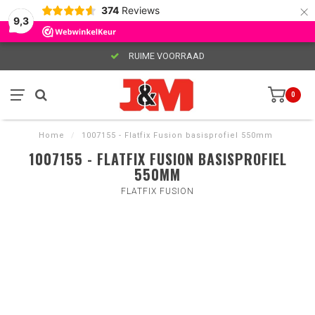
×
374
Reviews
9,3
RUIME VOORRAAD
0
Home
/
1007155 - Flatfix Fusion basisprofiel 550mm
1007155 - FLATFIX FUSION BASISPROFIEL
550MM
FLATFIX FUSION