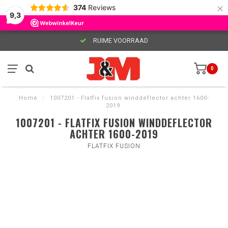
×
374
Reviews
9,3
RUIME VOORRAAD
0
Home
/
1007201 - Flatfix fusion winddeflector achter 1600-
2019
1007201 - FLATFIX FUSION WINDDEFLECTOR
ACHTER 1600-2019
FLATFIX FUSION