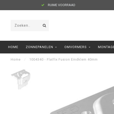
RUIME VOORRAAD
HOME
ZONNEPANELEN
OMVORMERS
MONTAGE
Home
/
1004340 - Flatfix Fusion Eindklem 40mm