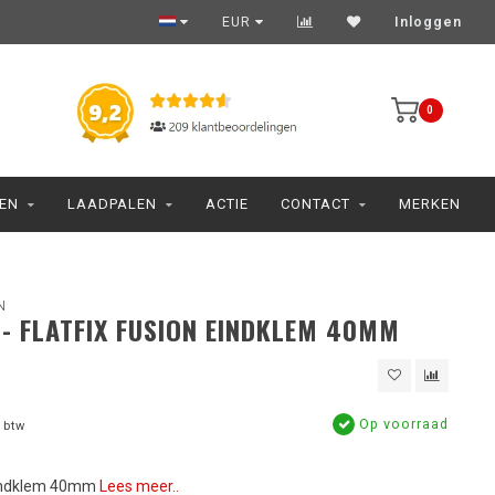
EUR
Inloggen
0
JEN
LAADPALEN
ACTIE
CONTACT
MERKEN
N
- FLATFIX FUSION EINDKLEM 40MM
Op voorraad
 btw
 Eindklem 40mm
Lees meer..