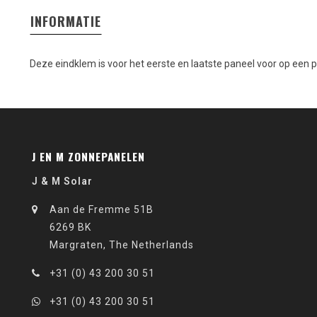
INFORMATIE
Deze eindklem is voor het eerste en laatste paneel voor op een plat
J EN M ZONNEPANELEN
J & M Solar
Aan de Fremme 51B
6269 BK
Margraten, The Netherlands
+31 (0) 43 200 30 51
+31 (0) 43 200 30 51