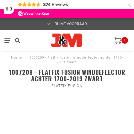
×
374
Reviews
9,3
RUIME VOORRAAD
0
Home
/
1007209 - Flatfix fusion winddeflector achter 1700-
2019 Zwart
1007209 - FLATFIX FUSION WINDDEFLECTOR
ACHTER 1700-2019 ZWART
FLATFIX FUSION