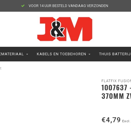
VOOR 14 UUR BESTELD VANDAAG VERZONDEN
MATERIAAL
KABELS EN TOEBEHOREN
THUIS BATTERI
t
FLATFIX FUSIO
1007637 
370MM Z
€4,79
Excl.