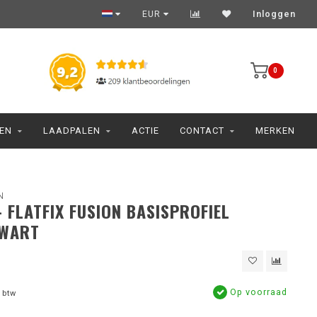
EUR
Inloggen
0
JEN
LAADPALEN
ACTIE
CONTACT
MERKEN
N
- FLATFIX FUSION BASISPROFIEL
WART
Op voorraad
 btw