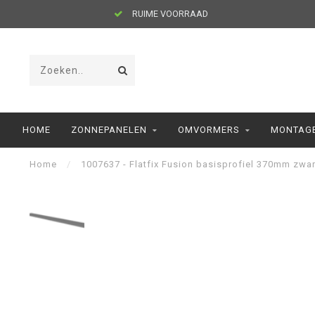
RUIME VOORRAAD
HOME
ZONNEPANELEN
OMVORMERS
MONTAGE
Home
/
1007637 - Flatfix Fusion basisprofiel 370mm zwar