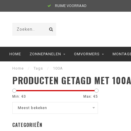
RUIME VOORRAAD
HOME
ZONNEPANELEN
OMVORMERS
MONTAGE
Home
/
Tags
/
100A
PRODUCTEN GETAGD MET 100
Min: €
0
Max: €
5
Meest bekeken
CATEGORIEËN