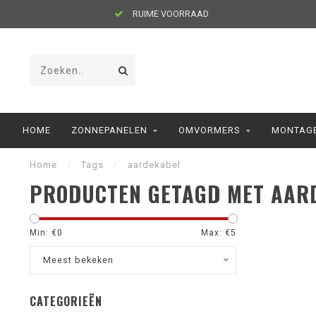
RUIME VOORRAAD
HOME
ZONNEPANELEN
OMVORMERS
MONTAGE
Home
/
Tags
/
aardekabel
PRODUCTEN GETAGD MET AAR
Min: €
0
Max: €
5
Meest bekeken
CATEGORIEËN