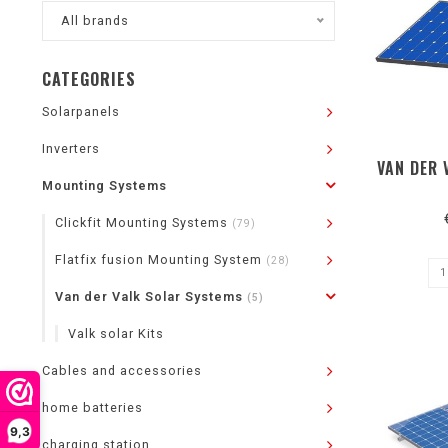
All brands
CATEGORIES
Solarpanels
Inverters
VAN DER 
Mounting Systems
Clickfit Mounting Systems
(79)
Flatfix fusion Mounting System
(28)
Van der Valk Solar Systems
(5)
Valk solar Kits
Cables and accessories
home batteries
9,3
charging station