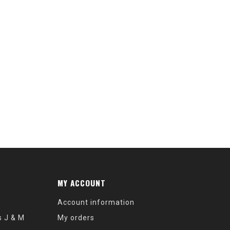
MY ACCOUNT
Account information
s J & M
My orders