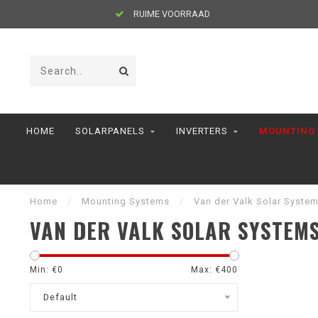
RUIME VOORRAAD
HOME
SOLARPANELS
INVERTERS
MOUNTING
Home
/
Mounting Systems
/
Van der Valk Solar Syste
VAN DER VALK SOLAR SYSTEM
Min: €
0
Max: €
400
Default