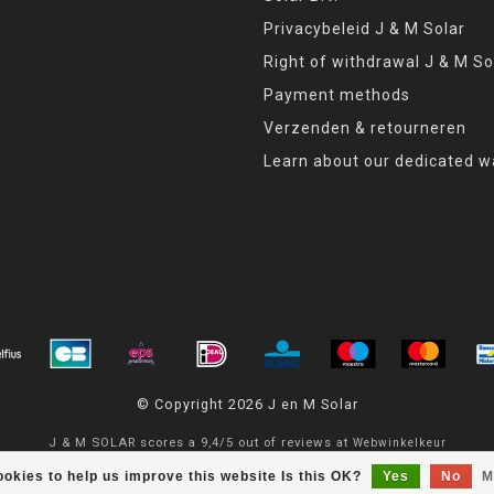
Privacybeleid J & M Solar
Right of withdrawal J & M So
Payment methods
Verzenden & retourneren
Learn about our dedicated w
© Copyright 2026 J en M Solar
J & M SOLAR
scores a
9,4
/
5
out of
reviews at
Webwinkelkeur
okies to help us improve this website Is this OK?
Yes
No
M