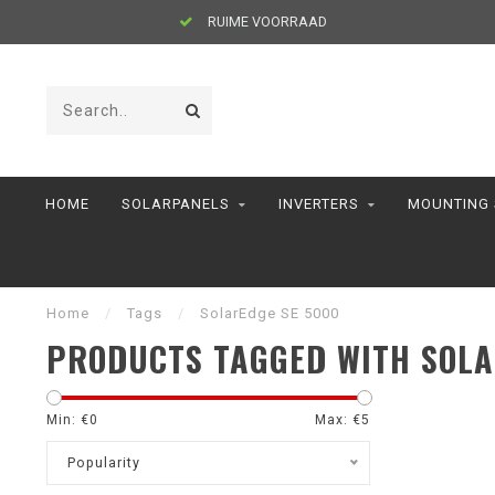
RUIME VOORRAAD
HOME
SOLARPANELS
INVERTERS
MOUNTING
Home
/
Tags
/
SolarEdge SE 5000
PRODUCTS TAGGED WITH SOLA
Min: €
0
Max: €
5
Popularity