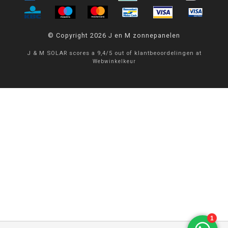
© Copyright 2026 J en M zonnepanelen
J & M SOLAR
scores a
9,4
/
5
out of
klantbeoordelingen at
Webwinkelkeur