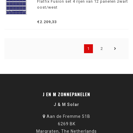
Flatfix Fusion set 4 rijen van 12 panelen zwart
oost/west
€2.209,33
1
2
J EN M ZONNEPANELEN
J & M Solar
Aan de Fremme 51B
6269 BK
Margraten, The Netherlands