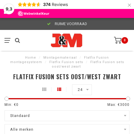
×
374
Reviews
9,3
RUIME VOORRAAD
0
Home
/
Montagemateriaal
/
Flatfix Fusion
montagesysteem
/
Flatfix Fusion sets
/
Flatfix Fusion sets
oost/west zwart
FLATFIX FUSION SETS OOST/WEST ZWART
24
Min: €
0
Max: €
3000
Standaard
Alle merken