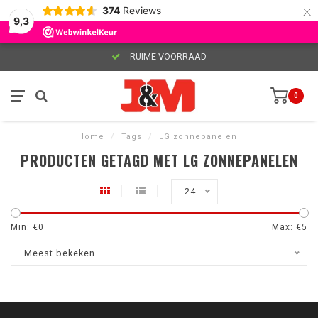
×
374
Reviews
9,3
RUIME VOORRAAD
0
Home
/
Tags
/
LG zonnepanelen
PRODUCTEN GETAGD MET LG ZONNEPANELEN
24
Min: €
0
Max: €
5
Meest bekeken