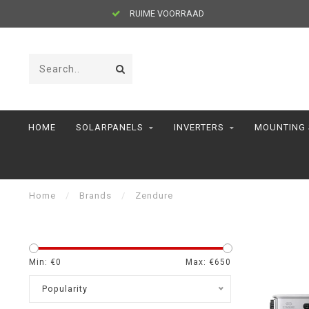
RUIME VOORRAAD
HOME
SOLARPANELS
INVERTERS
MOUNTING
Home
/
Brands
/
Zendure
Min: €
0
Max: €
650
Popularity