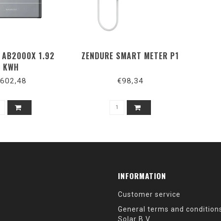
 AB2000X 1.92
ZENDURE SMART METER P1
KWH
602,48
€98,34
INFORMATION
Customer service
General terms and condition
Solar B.V.