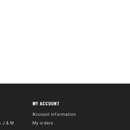
MY ACCOUNT
Account information
s J & M
My orders