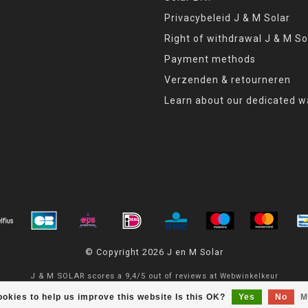
Privacybeleid J & M Solar
Right of withdrawal J & M So
Payment methods
Verzenden & retourneren
Learn about our dedicated w
© Copyright 2026 J en M Solar
J & M SOLAR
scores a
9,4
/
5
out of
reviews at
Webwinkelkeur
okies to help us improve this website Is this OK?
Yes
No
M