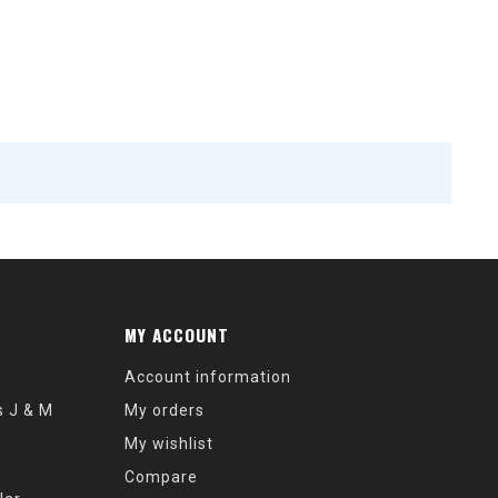
MY ACCOUNT
Account information
s J & M
My orders
My wishlist
Compare