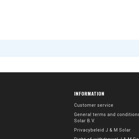
INFORMATION
Customer service
General terms and condition
Solar B.V.
Privacybeleid J & M Solar