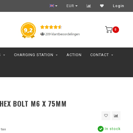
EUR
Login
0
S
CHARGING STATION
ACTION
CONTACT
 HEX BOLT M6 X 75MM
In stock
 tax