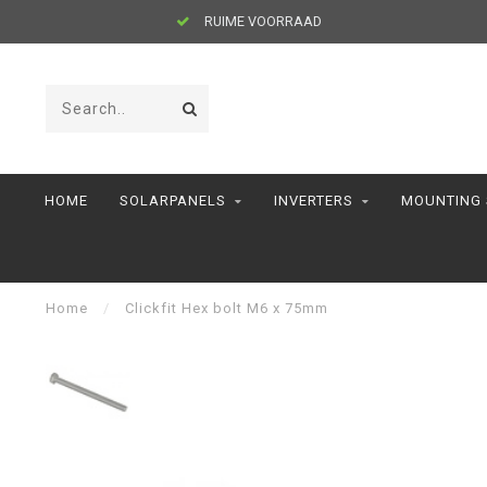
RUIME VOORRAAD
HOME
SOLARPANELS
INVERTERS
MOUNTING
Home
/
Clickfit Hex bolt M6 x 75mm