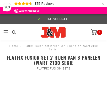
×
374
Reviews
9,3
RUIME VOORRAAD
0
Home
/
Flatfix Fusion set 2 rijen van 8 panelen zwart 2100
Serie
FLATFIX FUSION SET 2 RIJEN VAN 8 PANELEN
ZWART 2100 SERIE
FLATFIX FUSION SETS