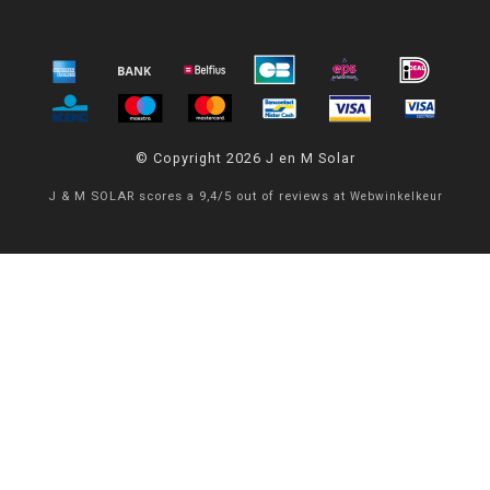
© Copyright 2026 J en M Solar
J & M SOLAR
scores a
9,4
/
5
out of
reviews at
Webwinkelkeur