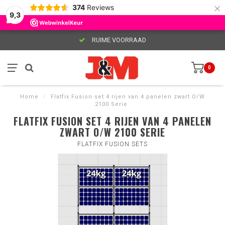
×
374
Reviews
9,3
RUIME VOORRAAD
0
Home
/
Flatfix Fusion set 4 rijen van 4 panelen zwart O/W
2100 Serie
FLATFIX FUSION SET 4 RIJEN VAN 4 PANELEN
ZWART O/W 2100 SERIE
FLATFIX FUSION SETS