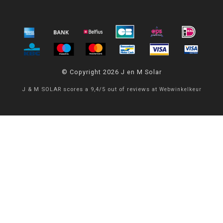
© Copyright 2026 J en M Solar
J & M SOLAR
scores a
9,4
/
5
out of
reviews at
Webwinkelkeur