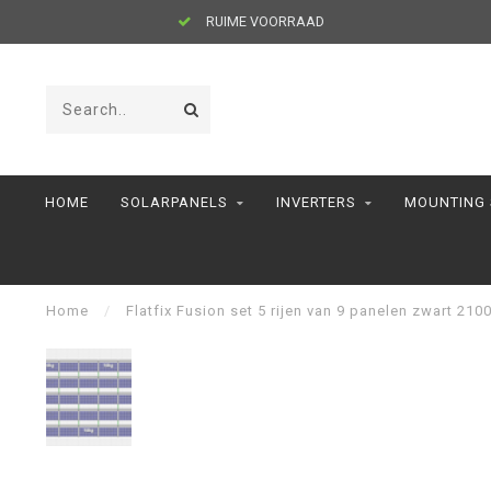
RUIME VOORRAAD
HOME
SOLARPANELS
INVERTERS
MOUNTING
Home
/
Flatfix Fusion set 5 rijen van 9 panelen zwart 2100