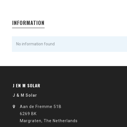
INFORMATION
No information found
J EN M SOLAR
J & M Solar
Aan de Fremme 51B
6269 BK
Margraten, The Netherlands