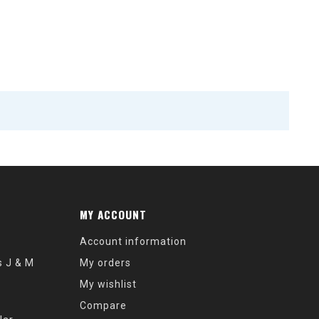
MY ACCOUNT
Account information
s J & M
My orders
My wishlist
Compare