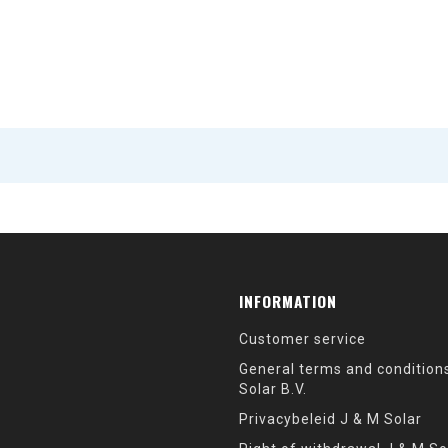
INFORMATION
Customer service
General terms and condition
Solar B.V.
Privacybeleid J & M Solar