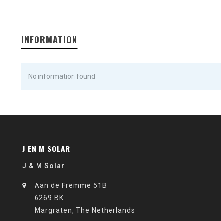
INFORMATION
No information found
J EN M SOLAR
J & M Solar
Aan de Fremme 51B
6269 BK
Margraten, The Netherlands