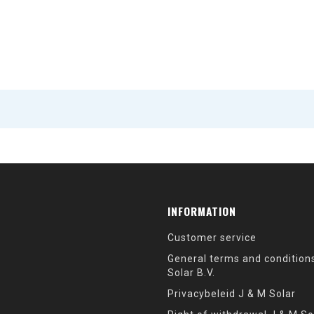
INFORMATION
Customer service
General terms and condition
Solar B.V.
Privacybeleid J & M Solar