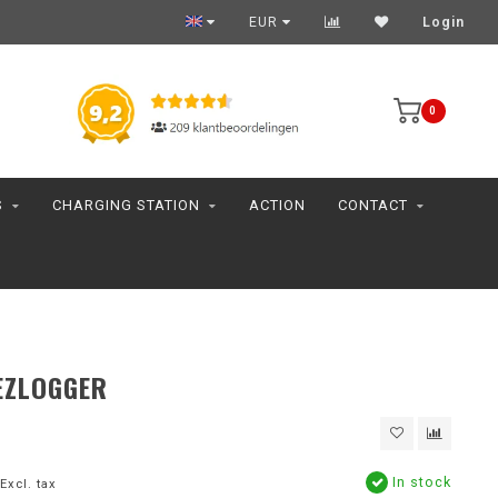
EUR
Login
0
S
CHARGING STATION
ACTION
CONTACT
EZLOGGER
In stock
Excl. tax