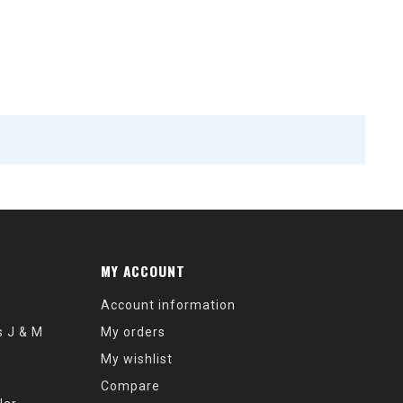
MY ACCOUNT
Account information
s J & M
My orders
My wishlist
Compare