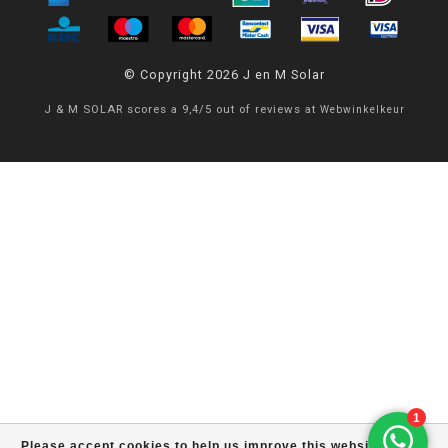
© Copyright 2026 J en M Solar
J & M SOLAR
scores a
9,4
/
5
out of
reviews at
Webwinkelkeur
Please accept cookies to help us improve this website Is this