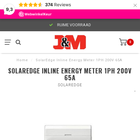
×
374
Reviews
9,3
RUIME VOORRAAD
0
Home
/
SolarEdge Inline Energy Meter 1PH 200V 65A
SOLAREDGE INLINE ENERGY METER 1PH 200V
65A
SOLAREDGE