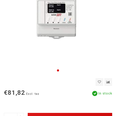
€81,82
In stock
Excl. tax